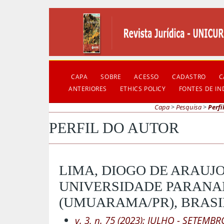
CAPA
SOBRE
ACESSO
CADASTRO
C
ANTERIORES
ETHICS POLICY
FONTES DE I
Capa
>
Pesquisa
>
Perfi
PERFIL DO AUTOR
LIMA, DIOGO DE ARAUJO,
UNIVERSIDADE PARANA
(UMUARAMA/PR), BRASI
v. 3, n. 75 (2023): JULHO - SETEMBR