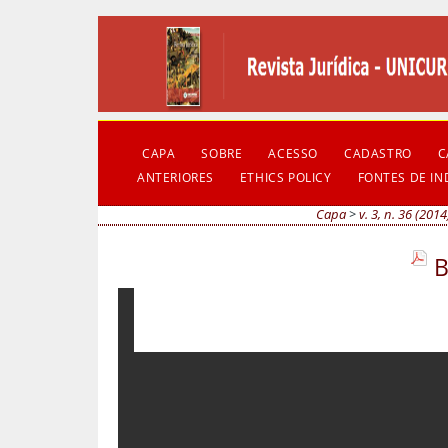
CAPA
SOBRE
ACESSO
CADASTRO
C
ANTERIORES
ETHICS POLICY
FONTES DE I
Capa
>
v. 3, n. 36 (2014
B