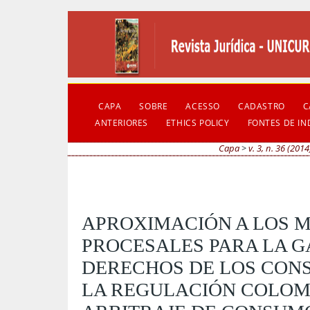
CAPA
SOBRE
ACESSO
CADASTRO
C
ANTERIORES
ETHICS POLICY
FONTES DE I
Capa
>
v. 3, n. 36 (2014
APROXIMACIÓN A LOS 
PROCESALES PARA LA G
DERECHOS DE LOS CON
LA REGULACIÓN COLOM