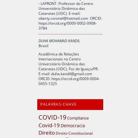
- LAFRONT. Professor do Centro
Universitário Dinâmica das
Cataratas (UDC). E-mail:
oberty.coronel@hotmail.com
ORCID:
https://orcid.org/0000-0002-0908-
3784
DUHA MOHAMAD KANDIL
Brasil
Acadêmica de Relações
Internacionais no Centro
Universitário Dinâmica das
Cataratas (UDC), Foz do Iguaçu/PR.
E-mail:
duha.kandil@gmail.com
ORCID:
https://orcid.org/0009-0004-
0455-1325
PALAVRAS-CHAVE
COVID-19
Compliance
Covid-19
Democracia
Direito
Direito Constitucional