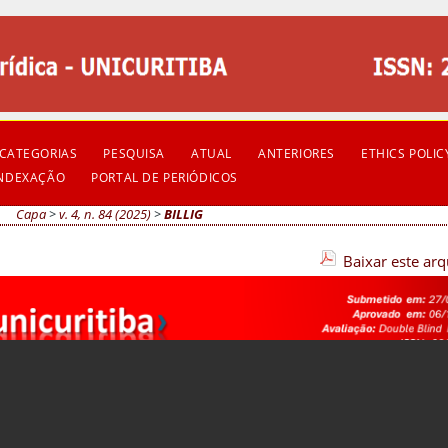
CATEGORIAS
PESQUISA
ATUAL
ANTERIORES
ETHICS POLIC
INDEXAÇÃO
PORTAL DE PERIÓDICOS
Capa
>
v. 4, n. 84 (2025)
>
BILLIG
Baixar este ar