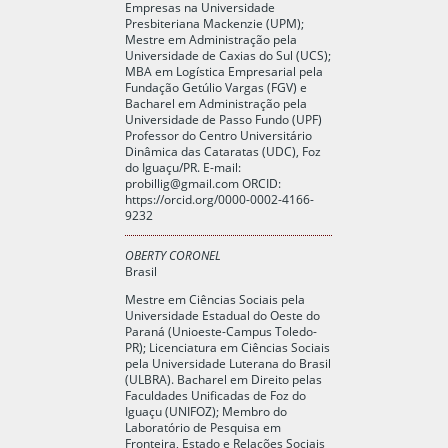
Empresas na Universidade
Presbiteriana Mackenzie (UPM);
Mestre em Administração pela
Universidade de Caxias do Sul (UCS);
MBA em Logística Empresarial pela
Fundação Getúlio Vargas (FGV) e
Bacharel em Administração pela
Universidade de Passo Fundo (UPF)
Professor do Centro Universitário
Dinâmica das Cataratas (UDC), Foz
do Iguaçu/PR. E-mail:
probillig@gmail.com
ORCID:
https://orcid.org/0000-0002-4166-
9232
OBERTY CORONEL
Brasil
Mestre em Ciências Sociais pela
Universidade Estadual do Oeste do
Paraná (Unioeste-Campus Toledo-
PR); Licenciatura em Ciências Sociais
pela Universidade Luterana do Brasil
(ULBRA). Bacharel em Direito pelas
Faculdades Unificadas de Foz do
Iguaçu (UNIFOZ); Membro do
Laboratório de Pesquisa em
Fronteira, Estado e Relações Sociais