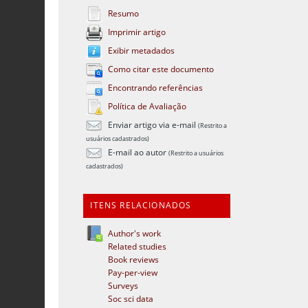
Resumo
Imprimir artigo
Exibir metadados
Como citar este documento
Encontrando referências
Política de Avaliação
Enviar artigo via e-mail
(Restrito a
usuários cadastrados)
E-mail ao autor
(Restrito a usuários
cadastrados)
ITENS RELACIONADOS
Author's work
Related studies
Book reviews
Pay-per-view
Surveys
Soc sci data