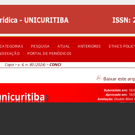
CATEGORIAS
PESQUISA
ATUAL
ANTERIORES
ETHICS POLIC
INDEXAÇÃO
PORTAL DE PERIÓDICOS
Capa
>
v. 4, n. 80 (2024)
>
CONCI
Baixar este ar