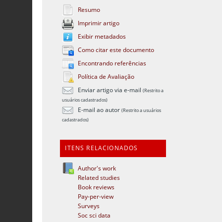
Resumo
Imprimir artigo
Exibir metadados
Como citar este documento
Encontrando referências
Política de Avaliação
Enviar artigo via e-mail
(Restrito a
usuários cadastrados)
E-mail ao autor
(Restrito a usuários
cadastrados)
ITENS RELACIONADOS
Author's work
Related studies
Book reviews
Pay-per-view
Surveys
Soc sci data