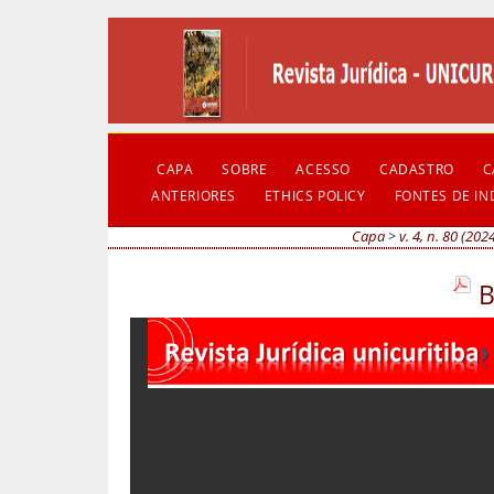
CAPA
SOBRE
ACESSO
CADASTRO
C
ANTERIORES
ETHICS POLICY
FONTES DE I
Capa
>
v. 4, n. 80 (202
B