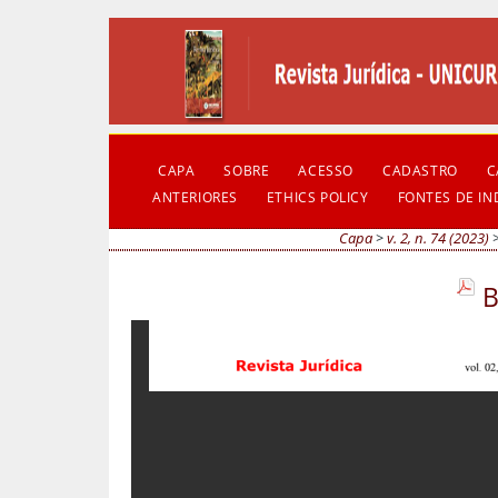
CAPA
SOBRE
ACESSO
CADASTRO
C
ANTERIORES
ETHICS POLICY
FONTES DE I
Capa
>
v. 2, n. 74 (2023)
B