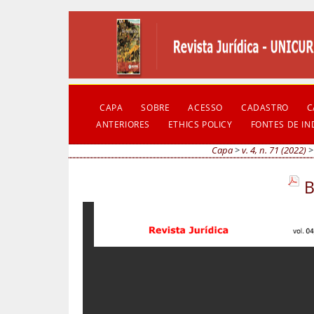
CAPA
SOBRE
ACESSO
CADASTRO
C
ANTERIORES
ETHICS POLICY
FONTES DE I
Capa
>
v. 4, n. 71 (2022)
B