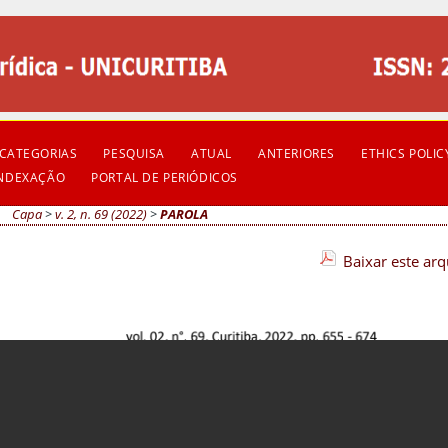
CATEGORIAS
PESQUISA
ATUAL
ANTERIORES
ETHICS POLIC
INDEXAÇÃO
PORTAL DE PERIÓDICOS
Capa
>
v. 2, n. 69 (2022)
>
PAROLA
Baixar este ar