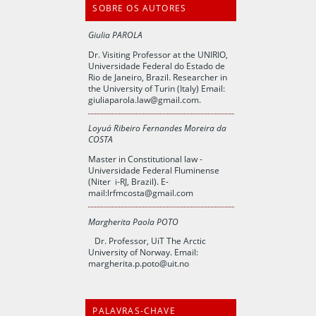
SOBRE OS AUTORES
Giulia PAROLA
Dr. Visiting Professor at the UNIRIO,
Universidade Federal do Estado de
Rio de Janeiro, Brazil. Researcher in
the University of Turin (Italy) Email:
giuliaparola.law@gmail.com
.
Loyuá Ribeiro Fernandes Moreira da
COSTA
Master in Constitutional law -
Universidade Federal Fluminense
(Niter i-RJ, Brazil). E-
mail:
lrfmcosta@gmail.com
Margherita Paola POTO
Dr. Professor, UiT The Arctic
University of Norway. Email:
marg
herita.p.poto@uit.no
PALAVRAS-CHAVE