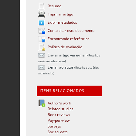
Resumo
Imprimir artigo
Exibir metadados
Como citar este documento
Encontrando referências
Política de Avaliação
Enviar artigo via e-mail
(Restrito a
usuários cadastrados)
E-mail ao autor
(Restrito a usuários
cadastrados)
ITENS RELACIONADOS
Author's work
Related studies
Book reviews
Pay-per-view
Surveys
Soc sci data