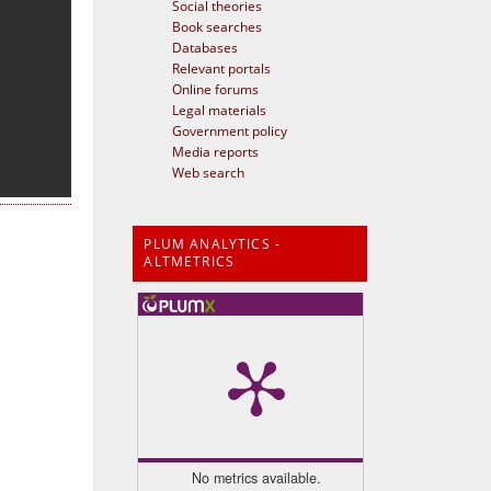
Social theories
Book searches
Databases
Relevant portals
Online forums
Legal materials
Government policy
Media reports
Web search
PLUM ANALYTICS -
ALTMETRICS
No metrics available.