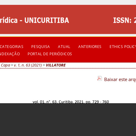
CATEGORIAS
PESQUISA
ATUAL
ANTERIORES
ETHICS POLIC
INDEXAÇÃO
PORTAL DE PERIÓDICOS
Capa
>
v. 1, n. 63 (2021)
>
VILLATORE
Baixar este ar