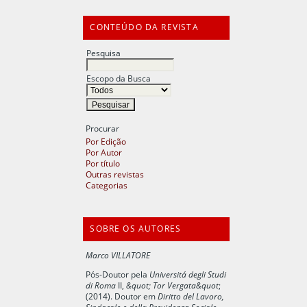
CONTEÚDO DA REVISTA
Pesquisa
Escopo da Busca
Procurar
Por Edição
Por Autor
Por título
Outras revistas
Categorias
SOBRE OS AUTORES
Marco VILLATORE
Pós-Doutor pela
Universitá degli Studi
di Roma
II,
&quot; Tor Vergata&quot
;
(2014). Doutor em
Diritto del Lavoro,
Sindacale e della Previdenza Sociale -