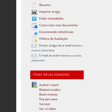
Resumo
Imprimir artigo
Exibir metadados
Como citar este documento
Encontrando referências
Política de Avaliação
Enviar artigo via e-mail
(Restrito a
usuários cadastrados)
E-mail ao autor
(Restrito a usuários
cadastrados)
ITENS RELACIONADOS
Author's work
Related studies
Book reviews
Pay-per-view
Surveys
Soc sci data