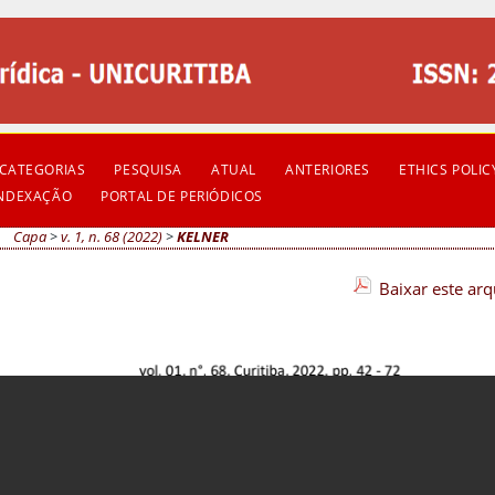
CATEGORIAS
PESQUISA
ATUAL
ANTERIORES
ETHICS POLIC
INDEXAÇÃO
PORTAL DE PERIÓDICOS
Capa
>
v. 1, n. 68 (2022)
>
KELNER
Baixar este ar