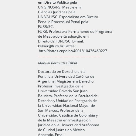
em Direito Público pela
UNISINOS/RS. Mestre em
Ciências Jurídicas pela
UNIVALI/SC. Especialista em Direito
Penal e Processual Penal pela
FURB/SC.
FURB. Professora Permanente do Programa
de Mestrado e Graduação em
Direito da FURB/SC. E-mail:
kelner@furb.br
Lattes:
http://lattes.cnpq.br/4001810436460227
Manuel Bermúdez TAPIA
Doctorado en Derecho en la
Pontificia Universidad Católica de
Argentina. Magister em Derecho,
Profesor Investigador de la
Universidad Privada San Juan
Bautista. Profesor de la Facultad de
Derecho y Unidad de Postgrado de
la Universidad Nacional Mayor de
San Marcos. Profesor de la
Universidad Católica de Colombia y
de la Maestria en Investigación
Jurídica en la Universidad Autônoma
de Ciudad Juárez en México.
Abogado. Email: