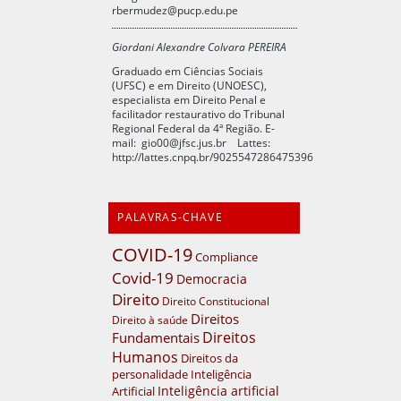
rbermudez@pucp.edu.pe
Giordani Alexandre Colvara PEREIRA
Graduado em Ciências Sociais
(UFSC) e em Direito (UNOESC),
especialista em Direito Penal e
facilitador restaurativo do Tribunal
Regional Federal da 4ª Região. E-
mail:
gio00@jfsc.jus.br
Lattes:
http://lattes.cnpq.br/9025547286475396
PALAVRAS-CHAVE
COVID-19
Compliance
Covid-19
Democracia
Direito
Direito Constitucional
Direitos
Direito à saúde
Direitos
Fundamentais
Humanos
Direitos da
personalidade
Inteligência
Inteligência artificial
Artificial