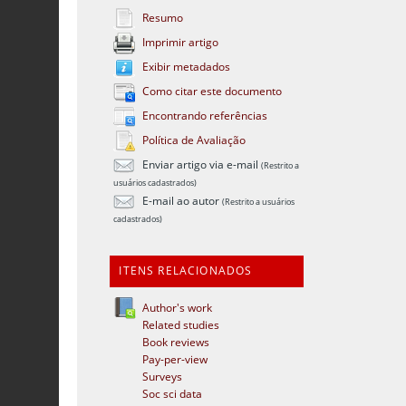
Resumo
Imprimir artigo
Exibir metadados
Como citar este documento
Encontrando referências
Política de Avaliação
Enviar artigo via e-mail
(Restrito a
usuários cadastrados)
E-mail ao autor
(Restrito a usuários
cadastrados)
ITENS RELACIONADOS
Author's work
Related studies
Book reviews
Pay-per-view
Surveys
Soc sci data