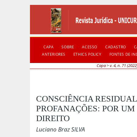
CAPA
SOBRE
ACESSO
CADASTRO
C
ANTERIORES
ETHICS POLICY
FONTES DE I
Capa
>
v. 4, n. 71 (2022
CONSCIÊNCIA RESIDUAL
PROFANAÇÕES: POR UM
DIREITO
Luciano Braz SILVA