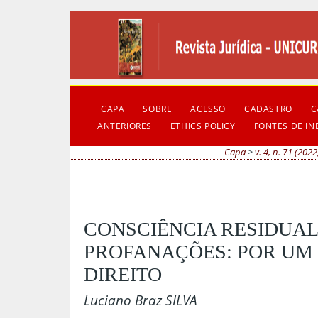
CAPA
SOBRE
ACESSO
CADASTRO
C
ANTERIORES
ETHICS POLICY
FONTES DE I
Capa
>
v. 4, n. 71 (2022
CONSCIÊNCIA RESIDUAL
PROFANAÇÕES: POR UM
DIREITO
Luciano Braz SILVA