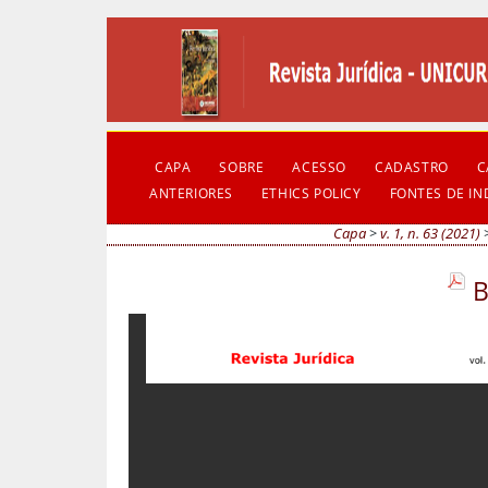
CAPA
SOBRE
ACESSO
CADASTRO
C
ANTERIORES
ETHICS POLICY
FONTES DE I
Capa
>
v. 1, n. 63 (2021)
B