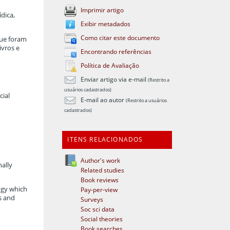
Imprimir artigo
dica,
Exibir metadados
Como citar este documento
que foram
ivros e
Encontrando referências
Política de Avaliação
Enviar artigo via e-mail
(Restrito a
usuários cadastrados)
cial
E-mail ao autor
(Restrito a usuários
cadastrados)
ITENS RELACIONADOS
Author's work
nally
Related studies
Book reviews
ogy which
Pay-per-view
s and
Surveys
Soc sci data
Social theories
Book searches