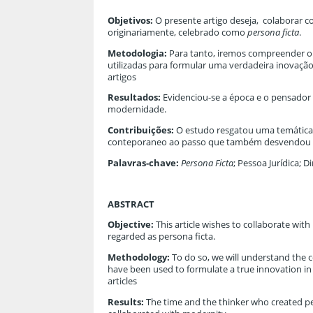
Objetivos:
O presente artigo deseja, colaborar co
originariamente, celebrado como
persona ficta
.
Metodologia:
Para tanto, iremos compreender o co
utilizadas para formular uma verdadeira inovaçã
artigos
Resultados:
Evidenciou-se a época e o pensador
modernidade.
Contribuições:
O estudo resgatou uma temática i
conteporaneo ao passo que também desvendou a 
Palavras-chave:
Persona Ficta
; Pessoa Jurídica; D
ABSTRACT
Objective:
This article wishes to collaborate with
regarded as persona ficta.
Methodology:
To do so, we will understand the 
have been used to formulate a true innovation in
articles
Results:
The time and the thinker who created pe