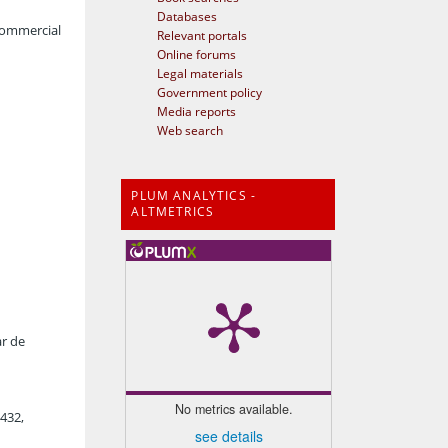
Databases
commercial
Relevant portals
Online forums
Legal materials
Government policy
Media reports
Web search
PLUM ANALYTICS -
ALTMETRICS
ar de
No metrics available.
-432,
see details