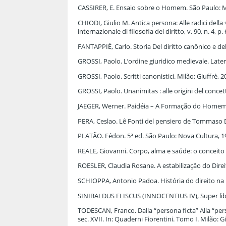
CASSIRER, E. Ensaio sobre o Homem. São Paulo: M
CHIODI, Giulio M. Antica persona: Alle radici della 
internazionale di filosofia del diritto, v. 90, n. 4, p
FANTAPPIÉ, Carlo. Storia Del diritto canônico e dell
GROSSI, Paolo. L’ordine giuridico medievale. Later
GROSSI, Paolo. Scritti canonistici. Milão: Giuffrè, 2
GROSSI, Paolo. Unanimitas : alle origini del concett
JAEGER, Werner. Paidéia – A Formação do Homem 
PERA, Ceslao. Lê Fonti del pensiero de Tommaso D
PLATÃO. Fédon. 5ª ed. São Paulo: Nova Cultura, 19
REALE, Giovanni. Corpo, alma e saúde: o conceit
ROESLER, Claudia Rosane. A estabilização do Direi
SCHIOPPA, Antonio Padoa. História do direito na E
SINIBALDUS FLISCUS (INNOCENTIUS IV), Super li
TODESCAN, Franco. Dalla “persona ficta” Alla “pe
sec. XVII. In: Quaderni Fiorentini. Tomo I. Milão: Gi