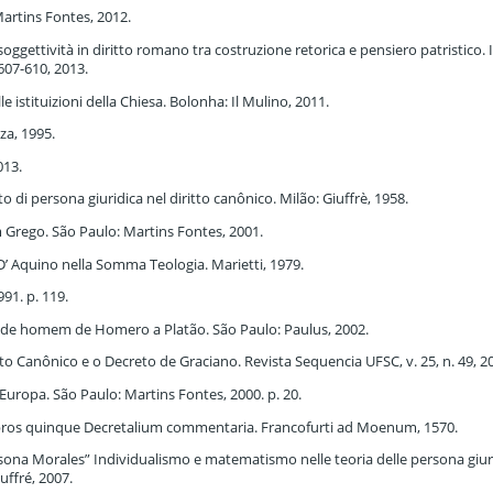
artins Fontes, 2012.
soggettività in diritto romano tra costruzione retorica e pensiero patristico. I
. 607-610, 2013.
e istituizioni della Chiesa. Bolonha: Il Mulino, 2011.
za, 1995.
013.
o di persona giuridica nel diritto canônico. Milão: Giuffrè, 1958.
Grego. São Paulo: Martins Fontes, 2001.
’ Aquino nella Somma Teologia. Marietti, 1979.
91. p. 119.
o de homem de Homero a Platão. São Paulo: Paulus, 2002.
to Canônico e o Decreto de Graciano. Revista Sequencia UFSC, v. 25, n. 49, 2
uropa. São Paulo: Martins Fontes, 2000. p. 20.
bros quinque Decretalium commentaria. Francofurti ad Moenum, 1570.
rsona Morales” Individualismo e matematismo nelle teoria delle persona giur
uffré, 2007.