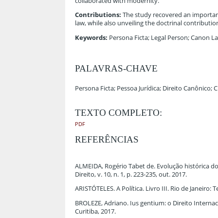
collaborated with modernity.
Contributions:
The study recovered an importan
law, while also unveiling the doctrinal contributi
Keywords:
Persona Ficta; Legal Person; Canon La
PALAVRAS-CHAVE
Persona Ficta; Pessoa Jurídica; Direito Canônico; Ci
TEXTO COMPLETO:
PDF
REFERÊNCIAS
ALMEIDA, Rogério Tabet de. Evolução histórica do
Direito, v. 10, n. 1, p. 223-235, out. 2017.
ARISTÓTELES. A Política. Livro III. Rio de Janeiro: 
BROLEZE, Adriano. Ius gentium: o Direito Internacion
Curitiba, 2017.