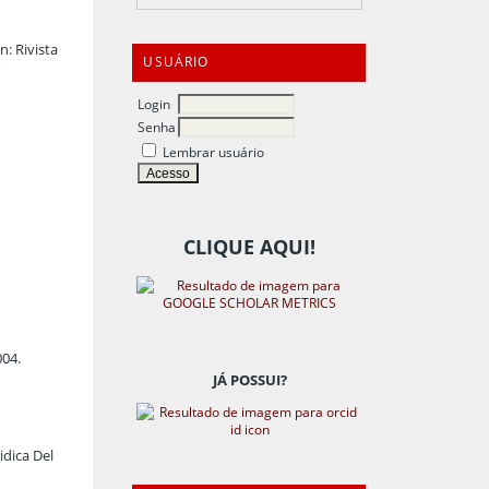
n: Rivista
USUÁRIO
Login
Senha
Lembrar usuário
CLIQUE AQUI!
004.
JÁ POSSUI?
idica Del