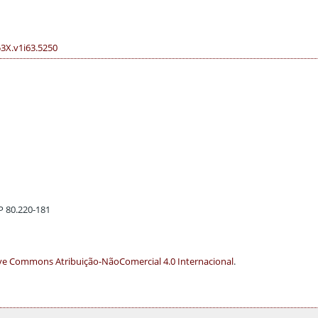
53X.v1i63.5250
EP 80.220-181
ve Commons Atribuição-NãoComercial 4.0 Internacional
.