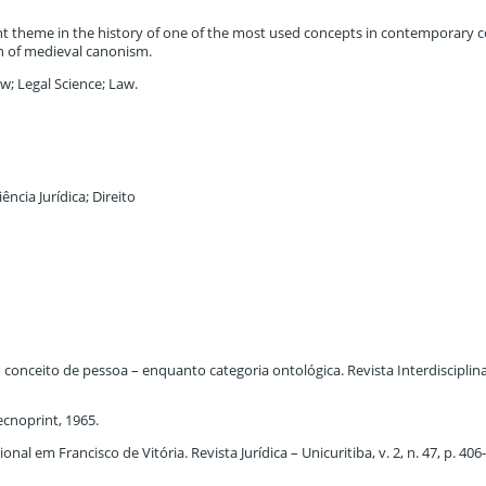
t theme in the history of one of the most used concepts in contemporary 
on of medieval canonism.
w; Legal Science; Law.
ência Jurídica; Direito
 conceito de pessoa – enquanto categoria ontológica. Revista Interdisciplin
Tecnoprint, 1965.
al em Francisco de Vitória. Revista Jurídica – Unicuritiba, v. 2, n. 47, p. 406