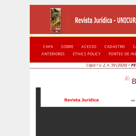
CAPA
SOBRE
ACESSO
CADASTRO
C
ANTERIORES
ETHICS POLICY
FONTES DE I
Capa
>
v. 2, n. 59 (2020)
>
PE
B