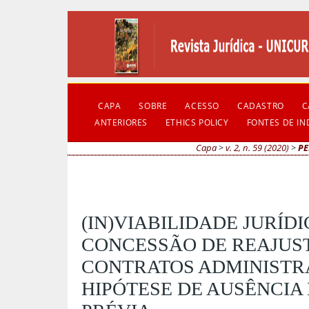
CAPA
SOBRE
ACESSO
CADASTRO
C
ANTERIORES
ETHICS POLICY
FONTES DE I
Capa
>
v. 2, n. 59 (2020)
>
PE
(IN)VIABILIDADE JURÍDI
CONCESSÃO DE REAJUS
CONTRATOS ADMINISTR
HIPÓTESE DE AUSÊNCIA