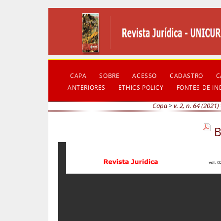
CAPA
SOBRE
ACESSO
CADASTRO
C
ANTERIORES
ETHICS POLICY
FONTES DE I
Capa
>
v. 2, n. 64 (2021)
B