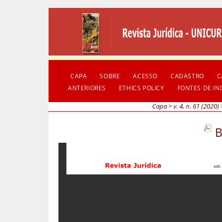
CAPA
SOBRE
ACESSO
CADASTRO
C
ANTERIORES
ETHICS POLICY
FONTES DE I
Capa
>
v. 4, n. 61 (2020)
B