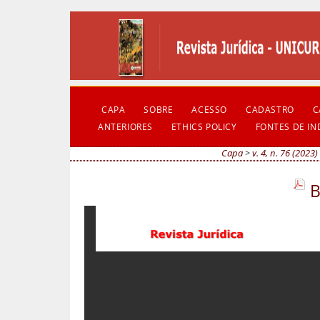
CAPA
SOBRE
ACESSO
CADASTRO
C
ANTERIORES
ETHICS POLICY
FONTES DE I
Capa
>
v. 4, n. 76 (2023)
B