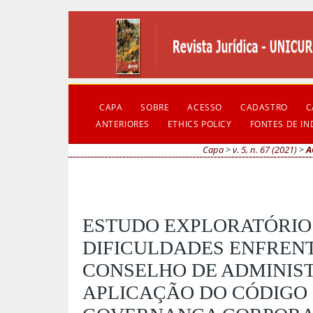
CAPA
SOBRE
ACESSO
CADASTRO
C
ANTERIORES
ETHICS POLICY
FONTES DE I
Capa
>
v. 5, n. 67 (2021)
>
A
ESTUDO EXPLORATÓRIO
DIFICULDADES ENFREN
CONSELHO DE ADMINIS
APLICAÇÃO DO CÓDIGO