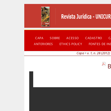
CAPA
SOBRE
ACESSO
CADASTRO
C
ANTERIORES
ETHICS POLICY
FONTES DE I
Capa
>
v. 1, n. 28 (2012)
B