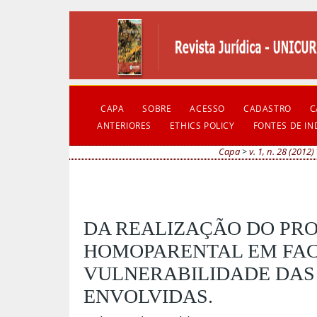
CAPA
SOBRE
ACESSO
CADASTRO
C
ANTERIORES
ETHICS POLICY
FONTES DE I
Capa
>
v. 1, n. 28 (2012)
DA REALIZAÇÃO DO PRO
HOMOPARENTAL EM FAC
VULNERABILIDADE DAS
ENVOLVIDAS.