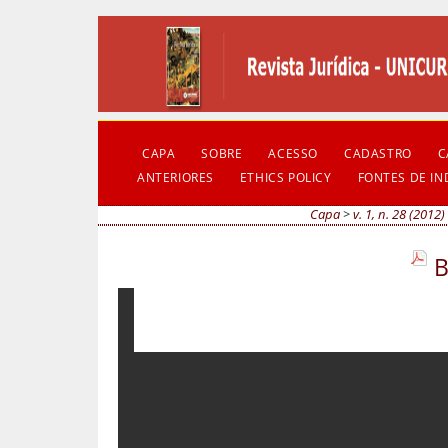
CAPA
SOBRE
ACESSO
CADASTRO
C
ANTERIORES
ETHICS POLICY
FONTES DE I
Capa
>
v. 1, n. 28 (2012)
B