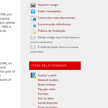
Imprimir artigo
Exibir metadados
/99), por
Como citar este documento
esquisa
que, apesar
Encontrando referências
 1988, o
de de
Política de Avaliação
Enviar artigo via e-mail
(Restrito a
usuários cadastrados)
E-mail ao autor
(Restrito a usuários
cadastrados)
5/99), on
ITENS RELACIONADOS
ntend
he spite of
Author's work
e
auses of
Related studies
Book reviews
Pay-per-view
Surveys
Soc sci data
Social theories
Book searches