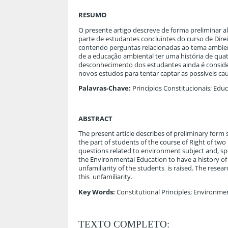
RESUMO
O presente artigo descreve de forma preliminar a
parte de estudantes concluintes do curso de Dire
contendo perguntas relacionadas ao tema ambient
de a educação ambiental ter uma história de quatr
desconhecimento dos estudantes ainda é conside
novos estudos para tentar captar as possíveis c
Palavras-Chave:
Princípios Constitucionais; Ed
ABSTRACT
The present article describes of preliminary form
the part of students of the course of Right of two
questions related to environment subject and, spec
the Environmental Education to have a history of f
unfamiliarity of the students is raised. The rese
this unfamiliarity.
Key Words:
Constitutional Principles; Environme
TEXTO COMPLETO: