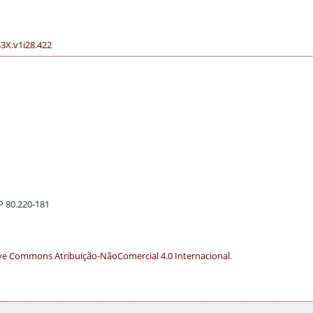
53X.v1i28.422
EP 80.220-181
ve Commons Atribuição-NãoComercial 4.0 Internacional
.