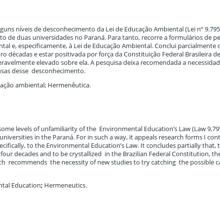
lguns níveis de desconhecimento da Lei de Educação Ambiental (Lei nº 9.795
ito de duas universidades no Paraná. Para tanto, recorre a formulários de p
al e, especificamente, à Lei de Educação Ambiental. Conclui parcialmente 
o décadas e estar positivada por força da Constituição Federal Brasileira de
ravelmente elevado sobre ela. A pesquisa deixa recomendada a necessida
ausas desse desconhecimento.
ucação ambiental; Hermenêutica.
 some levels of unfamiliarity of the Environmental Education’s Law (Law 9,79
 universities in the Paraná. For in such a way, it appeals research forms I co
ifically, to the Environmental Education’s Law. It concludes partially that, t
our decades and to be crystallized in the Brazilian Federal Constitution, th
arch recommends the necessity of new studies to try catching the possible c
ntal Education
;
Hermeneutics.