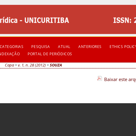
CATEGORIAS
PESQUISA
ATUAL
ANTERIORES
ETHICS POLIC
INDEXAÇÃO
PORTAL DE PERIÓDICOS
Capa
>
v. 1, n. 28 (2012)
>
SOUZA
Baixar este ar