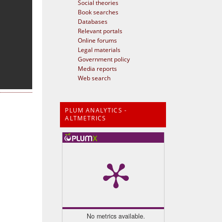
Social theories
Book searches
Databases
Relevant portals
Online forums
Legal materials
Government policy
Media reports
Web search
PLUM ANALYTICS -
ALTMETRICS
No metrics available.