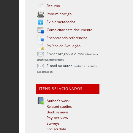
Resumo
Imprimir artigo
Exibir metadados
Como citar este documento
Encontrando referências
Política de Avaliação
Enviar artigo via e-mail
(Restrito a
usuários cadastrados)
E-mail ao autor
(Restrito a usuários
cadastrados)
ITENS RELACIONADOS
Author's work
Related studies
Book reviews
Pay-per-view
Surveys
Soc sci data