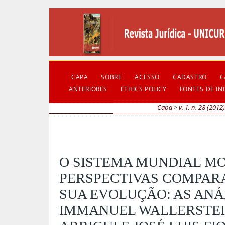
CAPA
SOBRE
ACESSO
CADASTRO
C
ANTERIORES
ETHICS POLICY
FONTES DE I
Capa
>
v. 1, n. 28 (2012)
O SISTEMA MUNDIAL M
PERSPECTIVAS COMPAR
SUA EVOLUÇÃO: AS ANÁ
IMMANUEL WALLERSTEI