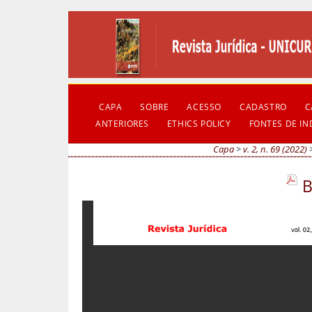
CAPA
SOBRE
ACESSO
CADASTRO
C
ANTERIORES
ETHICS POLICY
FONTES DE I
Capa
>
v. 2, n. 69 (2022)
B