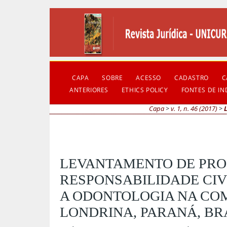
CAPA
SOBRE
ACESSO
CADASTRO
C
ANTERIORES
ETHICS POLICY
FONTES DE I
Capa
>
v. 1, n. 46 (2017)
>
LEVANTAMENTO DE PRO
RESPONSABILIDADE CI
A ODONTOLOGIA NA CO
LONDRINA, PARANÁ, BR