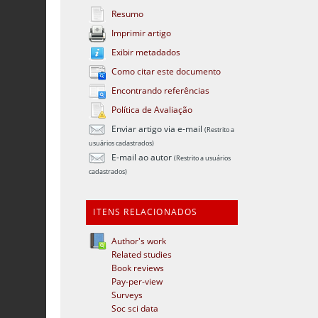
Resumo
Imprimir artigo
Exibir metadados
Como citar este documento
Encontrando referências
Política de Avaliação
Enviar artigo via e-mail
(Restrito a
usuários cadastrados)
E-mail ao autor
(Restrito a usuários
cadastrados)
ITENS RELACIONADOS
Author's work
Related studies
Book reviews
Pay-per-view
Surveys
Soc sci data