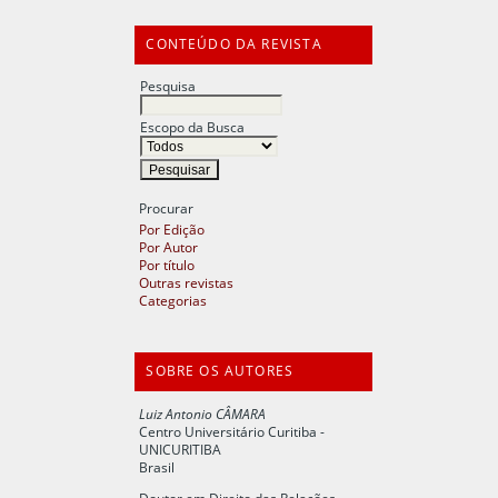
CONTEÚDO DA REVISTA
Pesquisa
Escopo da Busca
Procurar
Por Edição
Por Autor
Por título
Outras revistas
Categorias
SOBRE OS AUTORES
Luiz Antonio CÂMARA
Centro Universitário Curitiba -
UNICURITIBA
Brasil
Doutor em Direito das Relações