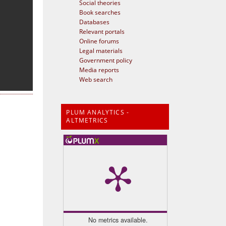
Social theories
Book searches
Databases
Relevant portals
Online forums
Legal materials
Government policy
Media reports
Web search
PLUM ANALYTICS -
ALTMETRICS
No metrics available.