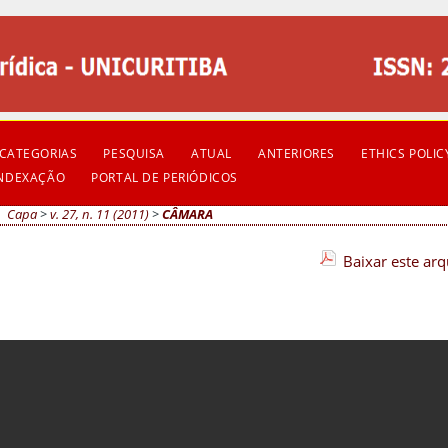
CATEGORIAS
PESQUISA
ATUAL
ANTERIORES
ETHICS POLIC
INDEXAÇÃO
PORTAL DE PERIÓDICOS
Capa
>
v. 27, n. 11 (2011)
>
CÂMARA
Baixar este ar