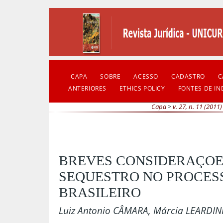
CAPA
SOBRE
ACESSO
CADASTRO
C
ANTERIORES
ETHICS POLICY
FONTES DE I
Capa
>
v. 27, n. 11 (2011)
BREVES CONSIDERAÇOE
SEQUESTRO NO PROCES
BRASILEIRO
Luiz Antonio CÂMARA, Márcia LEARDIN