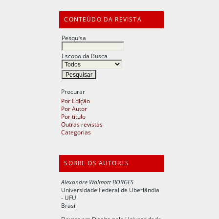
CONTEÚDO DA REVISTA
Pesquisa
Escopo da Busca
Procurar
Por Edição
Por Autor
Por título
Outras revistas
Categorias
SOBRE OS AUTORES
Alexandre Walmott BORGES
Universidade Federal de Uberlândia
- UFU
Brasil
Doutor em Direito pela Universidade