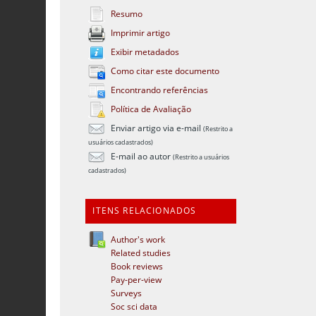
Resumo
Imprimir artigo
Exibir metadados
Como citar este documento
Encontrando referências
Política de Avaliação
Enviar artigo via e-mail
(Restrito a
usuários cadastrados)
E-mail ao autor
(Restrito a usuários
cadastrados)
ITENS RELACIONADOS
Author's work
Related studies
Book reviews
Pay-per-view
Surveys
Soc sci data