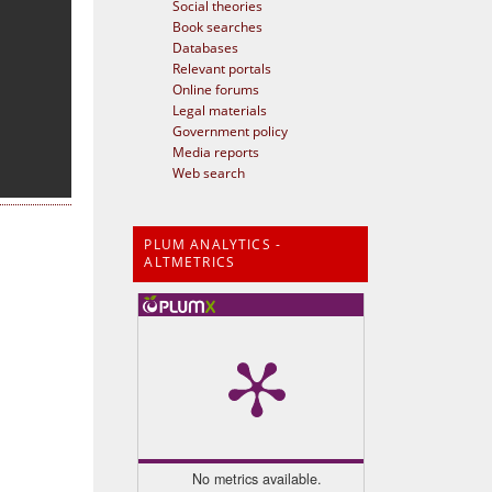
Social theories
Book searches
Databases
Relevant portals
Online forums
Legal materials
Government policy
Media reports
Web search
PLUM ANALYTICS -
ALTMETRICS
No metrics available.