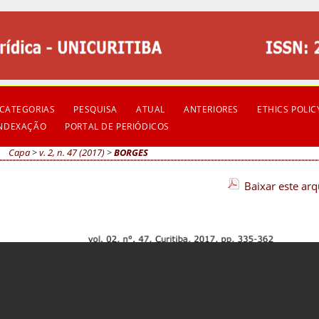
CATEGORIAS
PESQUISA
ATUAL
ANTERIORES
ETHICS POLIC
INDEXAÇÃO
PORTAL DE PERIÓDICOS
Capa
>
v. 2, n. 47 (2017)
>
BORGES
Baixar este ar