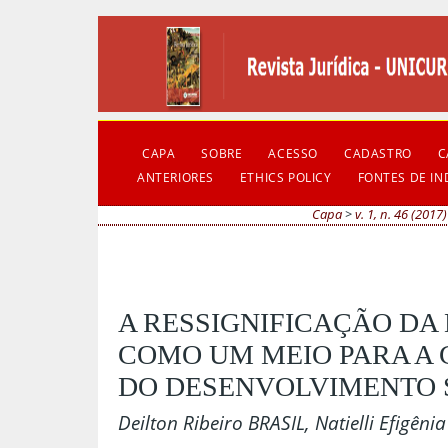
CAPA
SOBRE
ACESSO
CADASTRO
C
ANTERIORES
ETHICS POLICY
FONTES DE I
Capa
>
v. 1, n. 46 (2017)
A RESSIGNIFICAÇÃO D
COMO UM MEIO PARA A
DO DESENVOLVIMENTO
Deilton Ribeiro BRASIL, Natielli Efigên