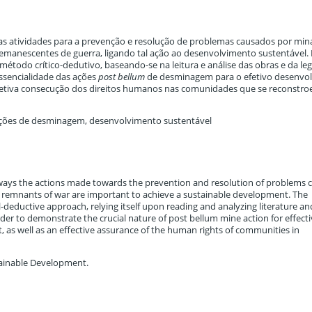
das atividades para a prevenção e resolução de problemas causados por min
 remanescentes de guerra, ligando tal ação ao desenvolvimento sustentável. 
étodo crítico-dedutivo, baseando-se na leitura e análise das obras e da leg
essencialidade das ações
post bellum
de desminagem para o efetivo desenvo
fetiva consecução dos direitos humanos nas comunidades que se reconstr
, ações de desminagem, desenvolvimento sustentável
ch ways the actions made towards the prevention and resolution of problems
e remnants of war are important to achieve a sustainable development. The
al-deductive approach, relying itself upon reading and analyzing literature an
rder to demonstrate the crucial nature of post bellum mine action for effect
as well as an effective assurance of the human rights of communities in
stainable Development.