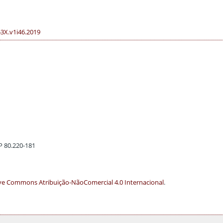
53X.v1i46.2019
EP 80.220-181
ve Commons Atribuição-NãoComercial 4.0 Internacional
.