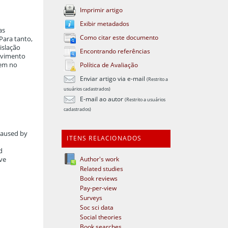
Imprimir artigo
Exibir metadados
as
Como citar este documento
Para tanto,
islação
Encontrando referências
lvimento
oem no
Política de Avaliação
Enviar artigo via e-mail
(Restrito a
usuários cadastrados)
E-mail ao autor
(Restrito a usuários
cadastrados)
 caused by
ITENS RELACIONADOS
d
Author's work
ive
Related studies
Book reviews
Pay-per-view
Surveys
Soc sci data
Social theories
Book searches