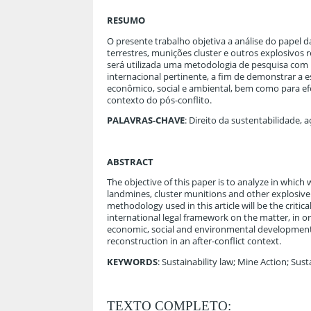
RESUMO
O presente trabalho objetiva a análise do papel 
terrestres, munições cluster e outros explosivos
será utilizada uma metodologia de pesquisa com m
internacional pertinente, a fim de demonstrar a 
econômico, social e ambiental, bem como para e
contexto do pós-conflito.
PALAVRAS-CHAVE
: Direito da sustentabilidade
ABSTRACT
The objective of this paper is to analyze in whi
landmines, cluster munitions and other explosiv
methodology used in this article will be the critic
international legal framework on the matter, in o
economic, social and environmental development, 
reconstruction in an after-conflict context.
KEYWORDS
: Sustainability law; Mine Action; Su
TEXTO COMPLETO: