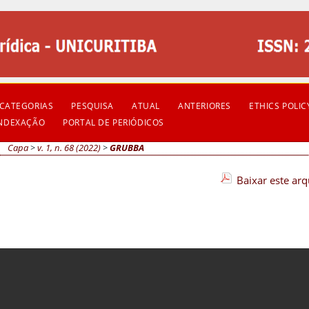
CATEGORIAS
PESQUISA
ATUAL
ANTERIORES
ETHICS POLIC
INDEXAÇÃO
PORTAL DE PERIÓDICOS
Capa
>
v. 1, n. 68 (2022)
>
GRUBBA
Baixar este ar