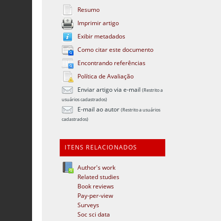
Resumo
Imprimir artigo
Exibir metadados
Como citar este documento
Encontrando referências
Política de Avaliação
Enviar artigo via e-mail
(Restrito a
usuários cadastrados)
E-mail ao autor
(Restrito a usuários
cadastrados)
ITENS RELACIONADOS
Author's work
Related studies
Book reviews
Pay-per-view
Surveys
Soc sci data