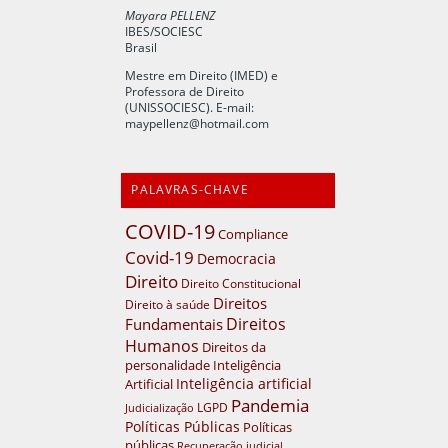
Mayara PELLENZ
IBES/SOCIESC
Brasil
Mestre em Direito (IMED) e
Professora de Direito
(UNISSOCIESC). E-mail:
maypellenz@hotmail.com
PALAVRAS-CHAVE
COVID-19
Compliance
Covid-19
Democracia
Direito
Direito Constitucional
Direitos
Direito à saúde
Direitos
Fundamentais
Humanos
Direitos da
personalidade
Inteligência
Inteligência artificial
Artificial
Pandemia
LGPD
Judicialização
Políticas Públicas
Políticas
públicas
Recuperação judicial