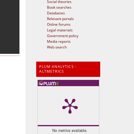
Social theories
Book searches
Databases
Relevant portals
Online forums
Legal materials
Government policy
Media reports
Web search
PLUM ANALYTICS -
ALTMETRICS
No metrics available.