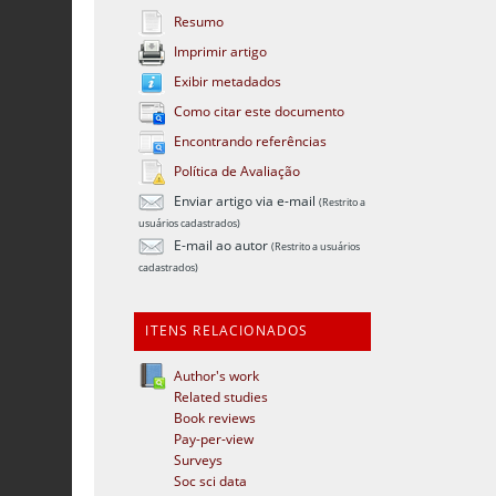
Resumo
Imprimir artigo
Exibir metadados
Como citar este documento
Encontrando referências
Política de Avaliação
Enviar artigo via e-mail
(Restrito a
usuários cadastrados)
E-mail ao autor
(Restrito a usuários
cadastrados)
ITENS RELACIONADOS
Author's work
Related studies
Book reviews
Pay-per-view
Surveys
Soc sci data