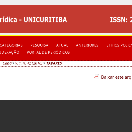
CATEGORIAS
PESQUISA
ATUAL
ANTERIORES
ETHICS POLIC
INDEXAÇÃO
PORTAL DE PERIÓDICOS
Capa
>
v. 1, n. 42 (2016)
>
TAVARES
Baixar este ar