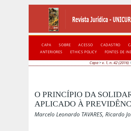
CAPA
SOBRE
ACESSO
CADASTRO
C
ANTERIORES
ETHICS POLICY
FONTES DE I
Capa
>
v. 1, n. 42 (2016)
O PRINCÍPIO DA SOLIDA
APLICADO À PREVIDÊNC
Marcelo Leonardo TAVARES, Ricardo Jo