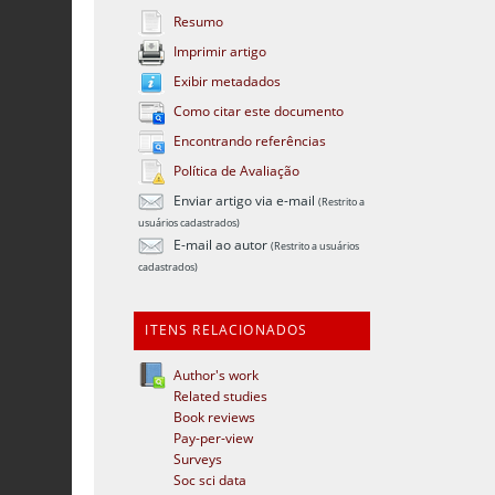
Resumo
Imprimir artigo
Exibir metadados
Como citar este documento
Encontrando referências
Política de Avaliação
Enviar artigo via e-mail
(Restrito a
usuários cadastrados)
E-mail ao autor
(Restrito a usuários
cadastrados)
ITENS RELACIONADOS
Author's work
Related studies
Book reviews
Pay-per-view
Surveys
Soc sci data