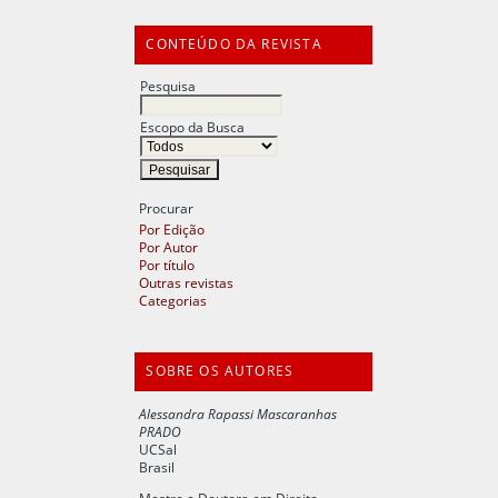
CONTEÚDO DA REVISTA
Pesquisa
Escopo da Busca
Procurar
Por Edição
Por Autor
Por título
Outras revistas
Categorias
SOBRE OS AUTORES
Alessandra Rapassi Mascaranhas
PRADO
UCSal
Brasil
Mestre e Doutora em Direito,