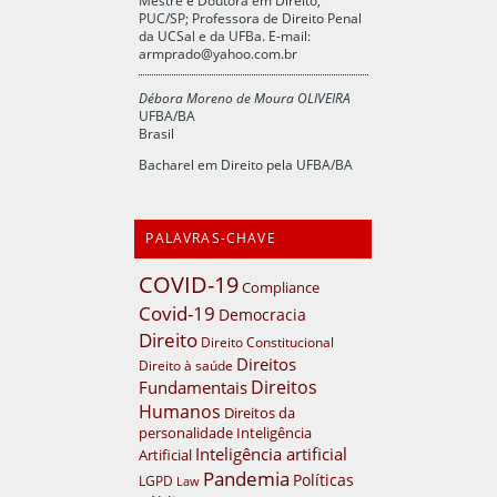
PUC/SP; Professora de Direito Penal
da UCSal e da UFBa. E-mail:
armprado@yahoo.com.br
Débora Moreno de Moura OLIVEIRA
UFBA/BA
Brasil
Bacharel em Direito pela UFBA/BA
PALAVRAS-CHAVE
COVID-19
Compliance
Covid-19
Democracia
Direito
Direito Constitucional
Direitos
Direito à saúde
Direitos
Fundamentais
Humanos
Direitos da
personalidade
Inteligência
Inteligência artificial
Artificial
Pandemia
Políticas
LGPD
Law