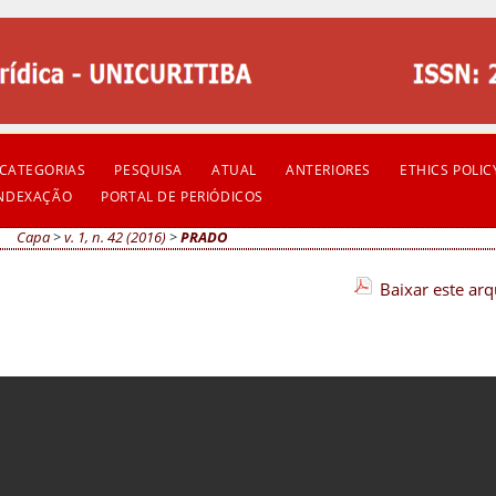
CATEGORIAS
PESQUISA
ATUAL
ANTERIORES
ETHICS POLIC
INDEXAÇÃO
PORTAL DE PERIÓDICOS
Capa
>
v. 1, n. 42 (2016)
>
PRADO
Baixar este ar