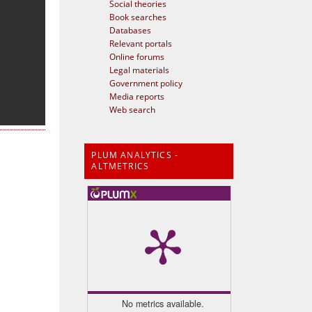
Social theories
Book searches
Databases
Relevant portals
Online forums
Legal materials
Government policy
Media reports
Web search
PLUM ANALYTICS -
ALTMETRICS
No metrics available.