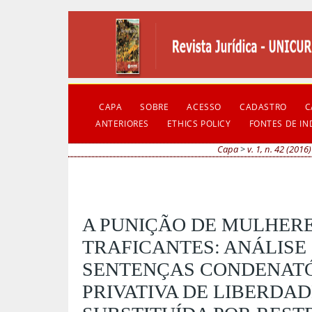
CAPA
SOBRE
ACESSO
CADASTRO
C
ANTERIORES
ETHICS POLICY
FONTES DE I
Capa
>
v. 1, n. 42 (2016)
A PUNIÇÃO DE MULHER
TRAFICANTES: ANÁLISE 
SENTENÇAS CONDENATÓ
PRIVATIVA DE LIBERDA