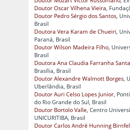
Doutor Mozart Victor Russomano
, E
Doutor Oscar Vilhena Vieira
, Fundaçã
Doutor Pedro Sérgio dos Santos
, Uni
Brasil
Doutora Vera Karam de Chueiri
, Uni
Paraná, Brasil
Doutor Wilson Madeira Filho
, Unive
Brasil
Doutora Ana Claudia Farranha Sant
Brasília, Brasil
Doutor Alexandre Walmott Borges
, 
Uberlândia, Brasil
Doutor Auri Celso Lopes Junior
, Pont
do Rio Grande do Sul, Brasil
Doutor Bortolo Valle
, Centro Universi
UNICURITIBA, Brasil
Doutor Carlos André Hunning Birnfe