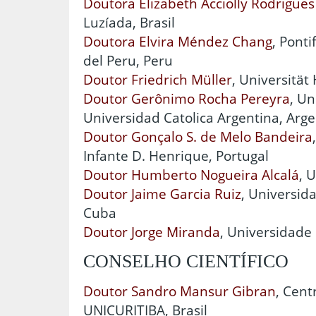
Doutora Elizabeth Acciolly Rodrigues
Luzíada, Brasil
Doutora Elvira Méndez Chang
, Ponti
del Peru, Peru
Doutor Friedrich Müller
, Universitä
Doutor Gerônimo Rocha Pereyra
, Un
Universidad Catolica Argentina, Arg
Doutor Gonçalo S. de Melo Bandeira
Infante D. Henrique, Portugal
Doutor Humberto Nogueira Alcalá
, 
Doutor Jaime Garcia Ruiz
, Universid
Cuba
Doutor Jorge Miranda
, Universidade 
CONSELHO CIENTÍFICO
Doutor Sandro Mansur Gibran
, Cent
UNICURITIBA, Brasil