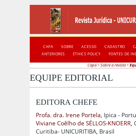
CAPA
SOBRE
ACESSO
CADASTRO
C
ANTERIORES
ETHICS POLICY
FONTES DE I
Capa
>
Sobre a revista
>
Equ
EQUIPE EDITORIAL
EDITORA CHEFE
Profa. dra. Irene Portela
, Ipica - Port
Viviane Coêlho de SÉLLOS-KNOERR
,
Curitiba- UNICURITIBA, Brasil