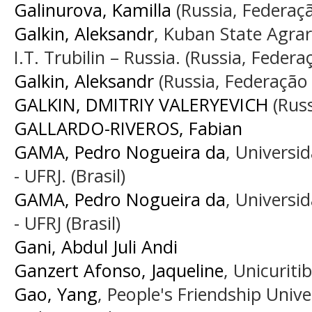
Galinurova, Kamilla
(Russia, Federaç
Galkin, Aleksandr
, Kuban State Agrar
I.T. Trubilin – Russia. (Russia, Federa
Galkin, Aleksandr
(Russia, Federação
GALKIN, DMITRIY VALERYEVICH
(Russ
GALLARDO-RIVEROS, Fabian
GAMA, Pedro Nogueira da
, Universi
- UFRJ. (Brasil)
GAMA, Pedro Nogueira da
, Universi
- UFRJ (Brasil)
Gani, Abdul Juli Andi
Ganzert Afonso, Jaqueline
, Unicuritib
Gao, Yang
, People's Friendship Unive