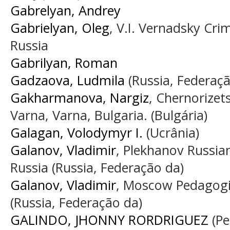
Gabrelyan, Andrey
Gabrielyan, Oleg
, V.I. Vernadsky Cri
Russia
Gabrilyan, Roman
Gadzaova, Ludmila
(Russia, Federaçã
Gakharmanova, Nargiz
, Chernorizet
Varna, Varna, Bulgaria. (Bulgária)
Galagan, Volodymyr I.
(Ucrânia)
Galanov, Vladimir
, Plekhanov Russia
Russia (Russia, Federação da)
Galanov, Vladimir
, Moscow Pedagogic
(Russia, Federação da)
GALINDO, JHONNY RORDRIGUEZ
(Pe