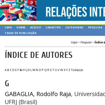
CAPA
SOBRE
ACESSO
CADASTRO
CATEGORIAS
PESQUISA
TAXAS DE PUBLICAÇÃO
Capa
>
Pesquisa
>
Índice 
ÍNDICE DE AUTORES
A
B
C
D
E
F
G
H
I
J
K
L
M
N
O
P
Q
R
S
T
U
V
W
X
Y
Z
Toda(o)s
G
GABAGLIA, Rodolfo Raja
, Universida
UFRJ (Brasil)