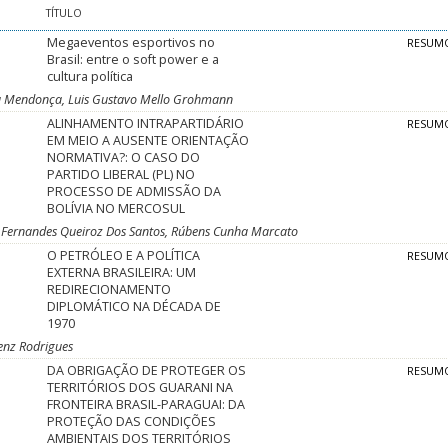
TÍTULO
Megaeventos esportivos no
RESUM
Brasil: entre o soft power e a
cultura política
rla Mendonça, Luis Gustavo Mello Grohmann
ALINHAMENTO INTRAPARTIDÁRIO
RESUM
EM MEIO A AUSENTE ORIENTAÇÃO
NORMATIVA?: O CASO DO
PARTIDO LIBERAL (PL) NO
PROCESSO DE ADMISSÃO DA
BOLÍVIA NO MERCOSUL
e Fernandes Queiroz Dos Santos, Rúbens Cunha Marcato
O PETRÓLEO E A POLÍTICA
RESUM
EXTERNA BRASILEIRA: UM
REDIRECIONAMENTO
DIPLOMÁTICO NA DÉCADA DE
1970
enz Rodrigues
DA OBRIGAÇÃO DE PROTEGER OS
RESUM
TERRITÓRIOS DOS GUARANI NA
FRONTEIRA BRASIL-PARAGUAI: DA
PROTEÇÃO DAS CONDIÇÕES
AMBIENTAIS DOS TERRITÓRIOS