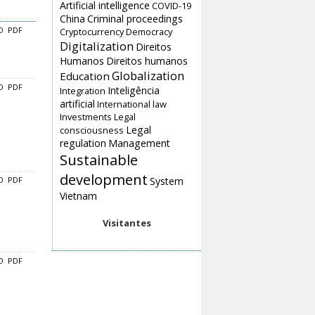
Artificial intelligence
COVID-19
China
Criminal proceedings
Cryptocurrency
Democracy
O
PDF
Digitalization
Direitos
Humanos
Direitos humanos
Globalization
Education
O
PDF
Inteligência
Integration
artificial
International law
Investments
Legal
Legal
consciousness
regulation
Management
Sustainable
development
System
O
PDF
Vietnam
Visitantes
O
PDF