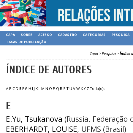
CAPA
SOBRE
ACESSO
CADASTRO
CATEGORIAS
PESQUISA
TAXAS DE PUBLICAÇÃO
Capa
>
Pesquisa
>
Índice 
ÍNDICE DE AUTORES
A
B
C
D
E
F
G
H
I
J
K
L
M
N
O
P
Q
R
S
T
U
V
W
X
Y
Z
Toda(o)s
E
E.Yu, Tsukanova
(Russia, Federação 
EBERHARDT, LOUISE
, UFMS (Brasil)