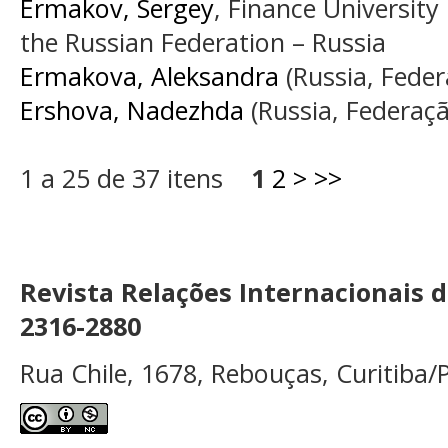
Ermakov, Sergey
, Finance Universit
the Russian Federation – Russia
Ermakova, Aleksandra
(Russia, Feder
Ershova, Nadezhda
(Russia, Federaçã
1 a 25 de 37 itens
1
2
>
>>
Revista Relações Internacionais 
2316-2880
Rua Chile, 1678, Rebouças, Curitiba/P