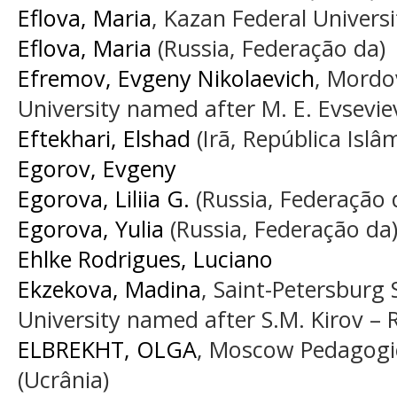
Eflova, Maria
, Kazan Federal Universi
Eflova, Maria
(Russia, Federação da)
Efremov, Evgeny Nikolaevich
, Mordo
University named after M. E. Evsevie
Eftekhari, Elshad
(Irã, República Islâ
Egorov, Evgeny
Egorova, Liliia G.
(Russia, Federação 
Egorova, Yulia
(Russia, Federação da
Ehlke Rodrigues, Luciano
Ekzekova, Madina
, Saint-Petersburg 
University named after S.M. Kirov – 
ELBREKHT, OLGA
, Moscow Pedagogic
(Ucrânia)