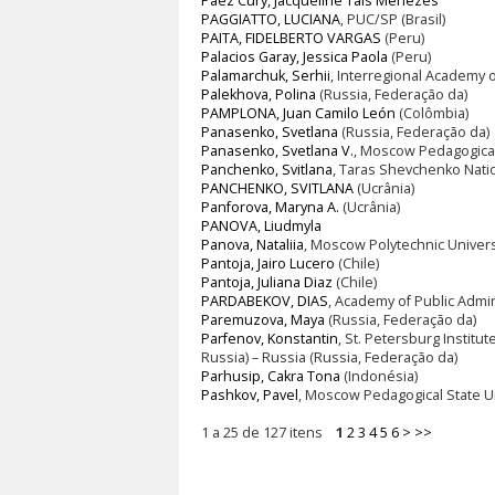
Paez Cury, Jacqueline Taís Menezes
PAGGIATTO, LUCIANA
, PUC/SP (Brasil)
PAITA, FIDELBERTO VARGAS
(Peru)
Palacios Garay, Jessica Paola
(Peru)
Palamarchuk, Serhii
, Interregional Academy 
Palekhova, Polina
(Russia, Federação da)
PAMPLONA, Juan Camilo León
(Colômbia)
Panasenko, Svetlana
(Russia, Federação da)
Panasenko, Svetlana V.
, Moscow Pedagogical 
Panchenko, Svitlana
, Taras Shevchenko Nation
PANCHENKO, SVITLANA
(Ucrânia)
Panforova, Maryna A.
(Ucrânia)
PANOVA, Liudmyla
Panova, Nataliia
, Moscow Polytechnic Univers
Pantoja, Jairo Lucero
(Chile)
Pantoja, Juliana Diaz
(Chile)
PARDABEKOV, DIAS
, Academy of Public Admi
Paremuzova, Maya
(Russia, Federação da)
Parfenov, Konstantin
, St. Petersburg Institut
Russia) – Russia (Russia, Federação da)
Parhusip, Cakra Tona
(Indonésia)
Pashkov, Pavel
, Moscow Pedagogical State Un
1 a 25 de 127 itens
1
2
3
4
5
6
>
>>