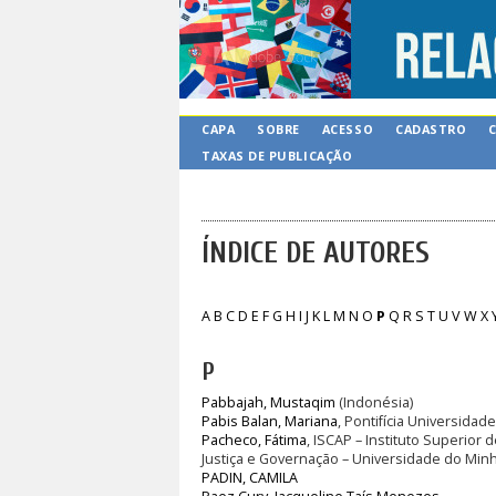
CAPA
SOBRE
ACESSO
CADASTRO
TAXAS DE PUBLICAÇÃO
ÍNDICE DE AUTORES
A
B
C
D
E
F
G
H
I
J
K
L
M
N
O
P
Q
R
S
T
U
V
W
X
P
Pabbajah, Mustaqim
(Indonésia)
Pabis Balan, Mariana
, Pontifícia Universidad
Pacheco, Fátima
, ISCAP – Instituto Superior 
Justiça e Governação – Universidade do Minh
PADIN, CAMILA