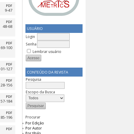
PDF
9-47
PDF
48-68
USUÁRIO
Login
PDF
Senha
69-100
Lembrar usuário
PDF
101-127
CONTEÚDO DA REVISTA
Pesquisa
PDF
128-156
Escopo da Busca
PDF
157-184
PDF
Procurar
185-196
Por Edição
Por Autor
PDF
Por título