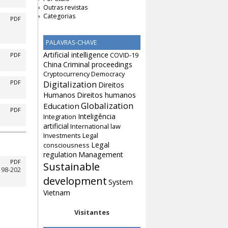
Outras revistas
Categorias
PDF
PALAVRAS-CHAVE
Artificial intelligence
COVID-19
PDF
China
Criminal proceedings
Cryptocurrency
Democracy
Digitalization
PDF
Direitos
Humanos
Direitos humanos
Globalization
Education
PDF
Inteligência
Integration
artificial
International law
Investments
Legal
Legal
consciousness
regulation
Management
PDF
Sustainable
198-202
development
System
Vietnam
Visitantes