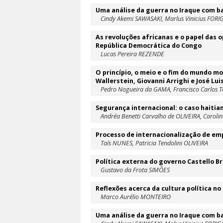
Uma análise da guerra no Iraque com ba
Cindy Akemi SAWASAKI, Marlus Vinicius FORI
As revoluções africanas e o papel das 
República Democrática do Congo
Lucas Pereira REZENDE
O princípio, o meio e o fim do mundo 
Wallerstein, Giovanni Arrighi e José Luis
Pedro Nogueira da GAMA, Francisco Carlos Te
Segurança internacional: o caso haitia
Andréa Benetti Carvalho de OLIVEIRA, Carolin
Processo de internacionalização de empr
Taís NUNES, Patricia Tendolini OLIVEIRA
Política externa do governo Castello B
Gustavo da Frota SIMÕES
Reflexões acerca da cultura política no
Marco Aurélio MONTEIRO
Uma análise da guerra no Iraque com ba