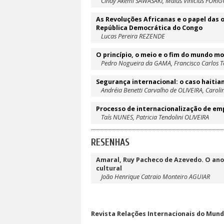
Cindy Akemi SAWASAKI, Malus Vinicius FORI
As Revoluções Africanas e o papel das 
República Democrática do Congo
Lucas Pereira REZENDE
O princípio, o meio e o fim do mundo 
Pedro Nogueira da GAMA, Francisco Carlos Te
Segurança internacional: o caso haitia
Andréia Benetti Carvalho de OLIVEIRA, Caroli
Processo de internacionalização de empre
Taís NUNES, Patricia Tendolini OLIVEIRA
RESENHAS
Amaral, Ruy Pacheco de Azevedo. O ano
cultural
João Henrique Catraio Monteiro AGUIAR
Revista Relações Internacionais do Mundo