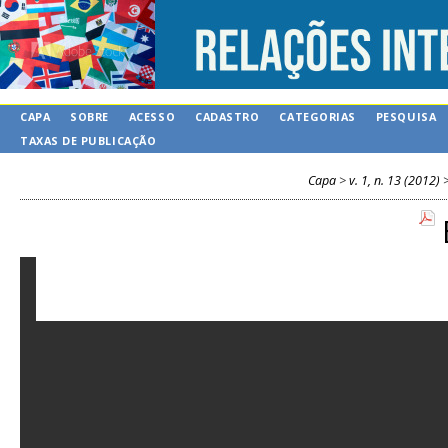
CAPA
SOBRE
ACESSO
CADASTRO
CATEGORIAS
PESQUISA
TAXAS DE PUBLICAÇÃO
Capa
>
v. 1, n. 13 (2012)