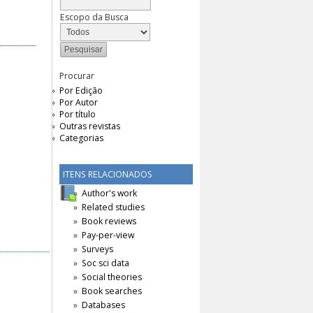
Escopo da Busca
Procurar
Por Edição
Por Autor
Por título
Outras revistas
Categorias
ITENS RELACIONADOS
Author's work
Related studies
Book reviews
Pay-per-view
Surveys
Soc sci data
Social theories
Book searches
Databases