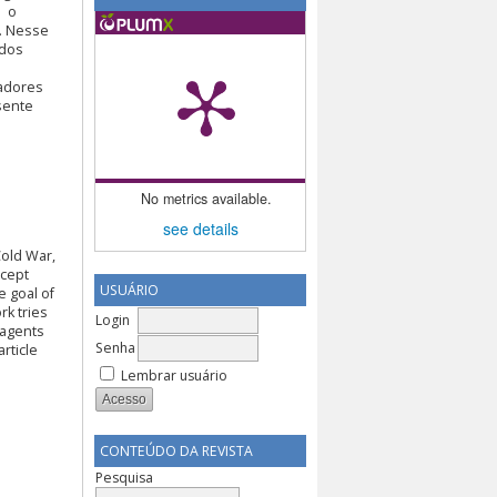
e o
l. Nesse
udos
zadores
sente
No metrics available.
see details
Cold War,
ncept
USUÁRIO
e goal of
rk tries
Login
 agents
Senha
article
Lembrar usuário
CONTEÚDO DA REVISTA
Pesquisa