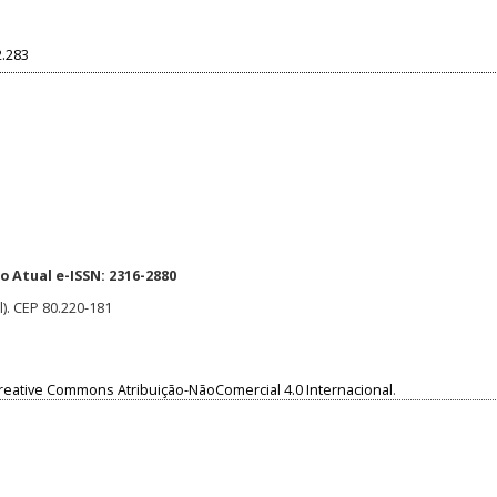
2.283
 Atual e-ISSN: 2316-2880
l). CEP 80.220-181
reative Commons Atribuição-NãoComercial 4.0 Internacional
.