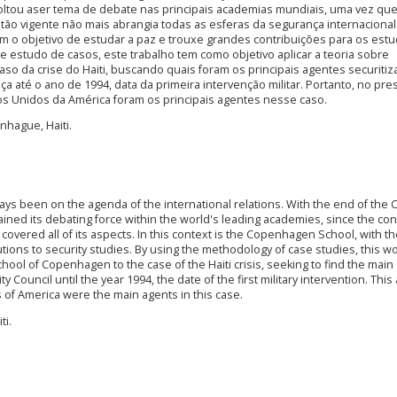
 voltou aser tema de debate nas principais academias mundiais, uma vez qu
ntão vigente não mais abrangia todas as esferas da segurança internaciona
m o objetivo de estudar a paz e trouxe grandes contribuições para os est
e estudo de casos, este trabalho tem como objetivo aplicar a teoria sobre
so da crise do Haiti, buscando quais foram os principais agentes securiti
 até o ano de 1994, data da primeira intervenção militar. Portanto, no pre
s Unidos da América foram os principais agentes nesse caso.
nhague, Haiti.
ways been on the agenda of the international relations. With the end of the 
gained its debating force within the world's leading academies, since the co
overed all of its aspects. In this context is the Copenhagen School, with th
tions to security studies. By using the methodology of case studies, this wo
school of Copenhagen to the case of the Haiti crisis, seeking to find the main
 Council until the year 1994, the date of the first military intervention. This 
 of America were the main agents in this case.
ti.