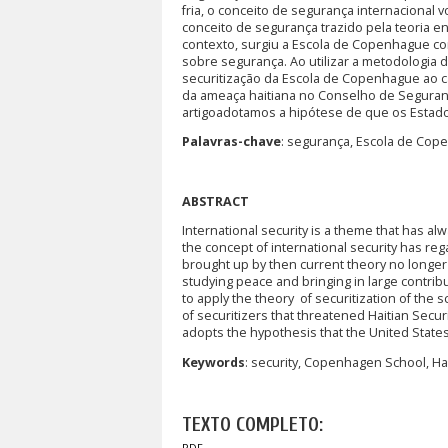
fria, o conceito de segurança internacional
conceito de segurança trazido pela teoria e
contexto, surgiu a Escola de Copenhague co
sobre segurança. Ao utilizar a metodologia d
securitização da Escola de Copenhague ao ca
da ameaça haitiana no Conselho de Segurança
artigoadotamos a hipótese de que os Estado
Palavras-chave
: segurança, Escola de Cope
ABSTRACT
International security is a theme that has al
the concept of international security has re
brought up by then current theory no longer c
studying peace and bringing in large contribu
to apply the theory of securitization of the 
of securitizers that threatened Haitian Security
adopts the hypothesis that the United States
Keywords
: security, Copenhagen School, Hai
TEXTO COMPLETO: