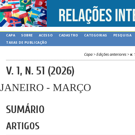
CAPA
SOBRE
ACESSO
CADASTRO
CATEGORIAS
PESQUISA
TAXAS DE PUBLICAÇÃO
Capa
>
Edições anteriores
>
v. 
V. 1, N. 51 (2026)
JANEIRO - MARÇO
SUMÁRIO
ARTIGOS