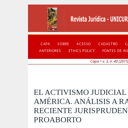
CAPA
SOBRE
ACESSO
CADASTRO
C
ANTERIORES
ETHICS POLICY
FONTES DE I
Capa
>
v. 3, n. 40 (2015
EL ACTIVISMO JUDICIAL
AMÉRICA. ANÁLISIS A RA
RECIENTE JURISPRUDEN
PROABORTO