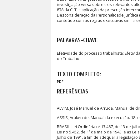
investigação versa sobre três relevantes alt
878 da CLT, a aplicação da prescrição interco
Desconsideração da Personalidade Jurídica 
conteúdo com as regras executivas similare
PALAVRAS-CHAVE
Efetividade do processo trabalhista; Efetivi
do Trabalho
TEXTO COMPLETO:
PDF
REFERÊNCIAS
ALVIM, José Manuel de Arruda. Manual de direi
ASSIS, Araken de. Manual da execução. 18. ed
BRASIL. Lei Ordinária nº 13.467, de 13 de jul
Lei no 5.452, de 1º de maio de 1943, e as Lei
Julho de 1991, a fim de adequar a legislação