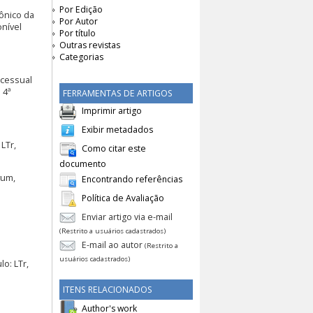
Por Edição
rônico da
Por Autor
onível
Por título
Outras revistas
Categorias
ocessual
 4ª
FERRAMENTAS DE ARTIGOS
Imprimir artigo
Exibir metadados
LTr,
Como citar este
documento
vum,
Encontrando referências
Política de Avaliação
Enviar artigo via e-mail
(Restrito a usuários cadastrados)
E-mail ao autor
(Restrito a
usuários cadastrados)
o: LTr,
ITENS RELACIONADOS
Author's work