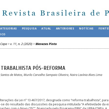
CATEGORIAS
PESQUISA
ATUAL
ANTERIORES
NOTÍCIAS
FONTE
FICO
Capa
>
v. 11, n. 2 (2020)
>
Menezes Pinto
O TRABALHISTA PÓS-REFORMA
Santos de Matos, Murilo Carvalho Sampaio Oliveira, Naira Lavínia Alves Lima
lterações da Lei nº 13.467/2017, designada como “reforma trabalhista”, para
a-se do resultado das discussões da pesquisa intitulada “A efetividade da 
ormações com o Novo CPC”, financiada pelo Programa PIBIC da UFBA/CNPq. A