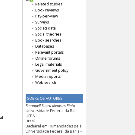
Related studies
Book reviews
Pay-per-view
Surveys
Soc sci data
Social theories
Book searches
Databases
Relevant portals
Online forums
Legal materials
Government policy
Media reports
Web search
SOBRE OS AUTORES
Emanuell Souza Menezes Pinto
Universidade Federal da Bahia -
UFBA
al
.
Brasil
Bacharel em Humanidades pela
Universidade Federal da Bahia -