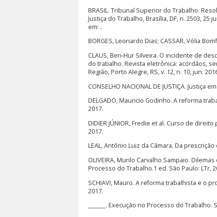
BRASIL. Tribunal Superior do Trabalho. Resol
Justiça do Trabalho, Brasília, DF, n. 2503, 25
em: .
BORGES, Leonardo Dias; CASSAR, Vólia Bomfi
CLAUS, Ben-Hur Silveira. O incidente de des
do trabalho. Revista eletrônica: acórdãos, s
Região, Porto Alegre, RS, v. 12, n. 10, jun. 201
CONSELHO NACIONAL DE JUSTIÇA. Justiça em N
DELGADO, Mauricio Godinho. A reforma trabalh
2017.
DIDIER JÚNIOR, Fredie et al. Curso de direito p
2017.
LEAL, Antônio Luiz da Câmara. Da prescrição e 
OLIVEIRA, Murilo Carvalho Sampaio. Dilemas 
Processo do Trabalho.1 ed. São Paulo: LTr, 20
SCHIAVI, Mauro. A reforma trabalhista e o pro
2017.
______. Execução no Processo do Trabalho. Sã