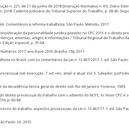
ução n. 221, de 21 de junho de 2018 [Instrução Normativa n. 41]. Diário Elet
 jun. 2018. Caderno Judiciário do Tribunal Superior do Trabalho, p. 38-40. Disp
m. Comentários à reforma trabalhista. São Paulo: Método, 2017.
consideração da personalidade jurídica previsto no CPC 2015 e o direito pr
entenças, ementas, artigos e informações / Tribunal Regional do Trabalho da
6. Edição especial, p. 35-64.
úmeros 2017: ano-base 2016. Brasília: CNJ, 2017.
ista no Brasil: com os comentários da Lei n. 13.467/2017. 1. ed. São Paulo: 
rocessual civil: execução. 7. ed. rev., ampl. e atual. Vol. 5. Salvador, JusPodi
da decadência: teoria geral do direito civil. Rio de Janeiro: Forense, 1939.
do direito processual do trabalho com o advento do NCPC. In: Novo CPC e o
16, p. 60-68.
cesso do trabalho: aspectos processuais da Lei n. 13.467/17. 1. ed. São Paul
o Paulo: Ltr, 2015.