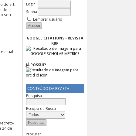
Login
o do art.
te de
Senha
do seu
Lembrar usuário
GOOGLE CITATIONS - REVISTA
RBP
ocessual
JÁ POSSUI?
CONTEÚDO DA REVISTA
Pesquisa
Escopo da Busca
Decreto-
e 24 de
Procurar