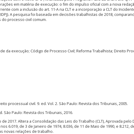
erações em matéria de execução: o fim do impulso oficial com a nova redaçã
rrente com a inclusão do art. 11-A na CLT e a incorporação a CLT do Inciden
(IDPJ). A pesquisa foi baseada em decisões trabalhistas de 2018, comparan
s do processo civil comum.
dade da execução; Código de Processo Civil; Reforma Trabalhista; Direito Pr
to processual civil. 9. ed. Vol. 2. São Paulo: Revista dos Tribunais, 2005.
. São Paulo: Revista dos Tribunais, 2016.
ho de 2017. Altera a Consolidação das Leis do Trabalho (CLT), Aprovada pelo 
s nos 6.019, de 3 de Janeiro de 1974, 8.036, de 11 de Maio de 1990, e 8.212, d
 às novas relações de trabalho.